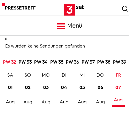
PRESSETREFF
Menü
Meldungen
Es wurden keine Sendungen gefunden
PW 32
PW 33
PW 34
PW 35
PW 36
PW 37
PW 38
PW 39
Programm
SA
SO
MO
DI
MI
DO
FR
Mediathek
01
02
03
04
05
06
07
Aug
Trailer
Aug
Aug
Aug
Aug
Aug
Aug
Bilder