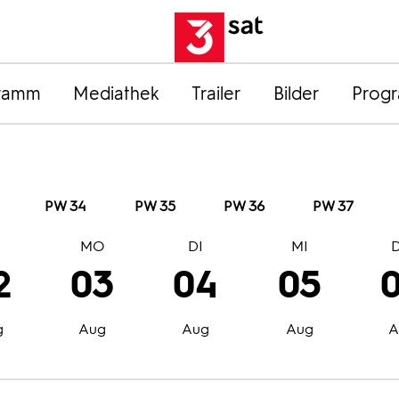
ramm
Mediathek
Trailer
Bilder
Prog
PW 34
PW 35
PW 36
PW 37
O
MO
DI
MI
2
03
04
05
g
Aug
Aug
Aug
A