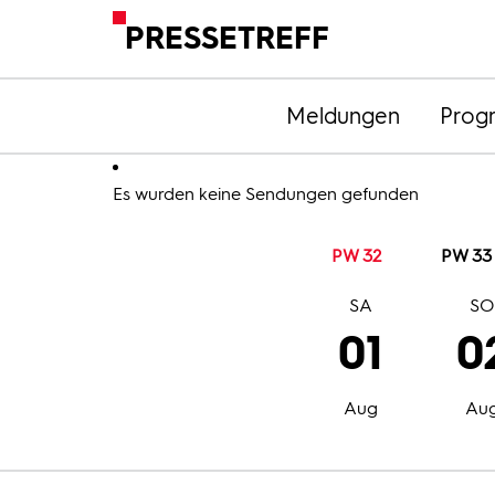
PRESSETREFF
Meldungen
Prog
Es wurden keine Sendungen gefunden
PW 32
PW 33
SA
S
01
0
Aug
Au