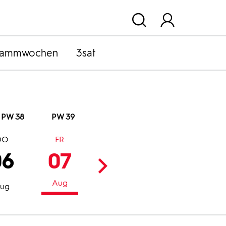
rammwochen
3sat
PW 38
PW 39
DO
FR
SA
SO
06
07
08
09
Aug
Aug
Aug
ug