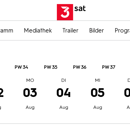
ramm
Mediathek
Trailer
Bilder
Prog
PW 34
PW 35
PW 36
PW 37
O
MO
DI
MI
2
03
04
05
g
Aug
Aug
Aug
A