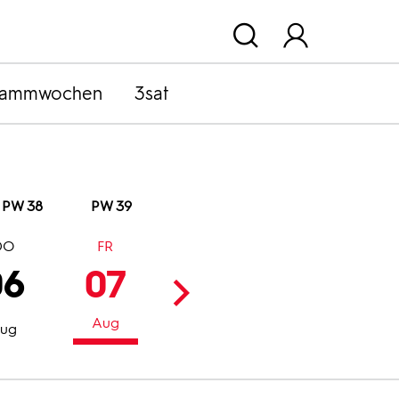
rammwochen
3sat
PW 38
PW 39
DO
FR
SA
SO
06
07
08
09
Aug
Aug
Aug
ug