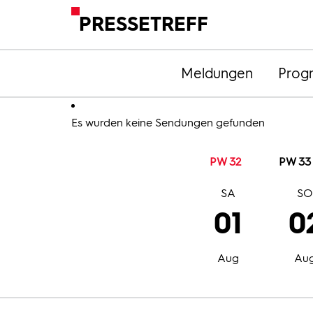
PRESSETREFF
Meldungen
Prog
Es wurden keine Sendungen gefunden
PW 32
PW 33
SA
S
01
0
Aug
Au