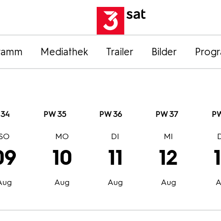
ramm
Mediathek
Trailer
Bilder
Prog
 34
PW 35
PW 36
PW 37
PW
SO
MO
DI
MI
09
10
11
12
Aug
Aug
Aug
Aug
A