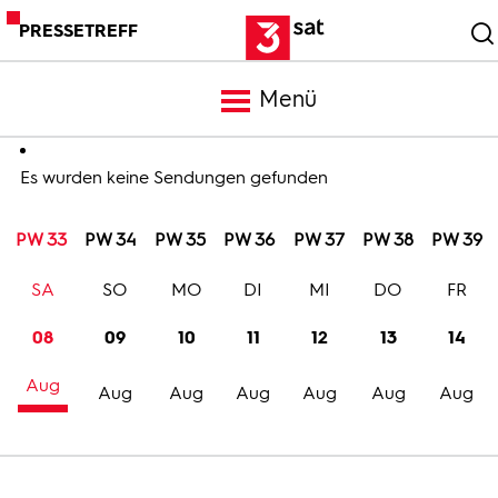
PRESSETREFF
Menü
Meldungen
Es wurden keine Sendungen gefunden
PW 33
PW 34
PW 35
PW 36
PW 37
PW 38
PW 39
Programm
SA
SO
MO
DI
MI
DO
FR
Mediathek
08
09
10
11
12
13
14
Aug
Trailer
Aug
Aug
Aug
Aug
Aug
Aug
Bilder