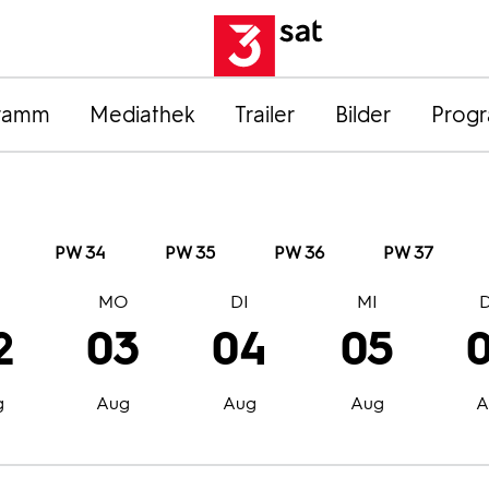
ramm
Mediathek
Trailer
Bilder
Prog
PW 34
PW 35
PW 36
PW 37
O
MO
DI
MI
2
03
04
05
g
Aug
Aug
Aug
A