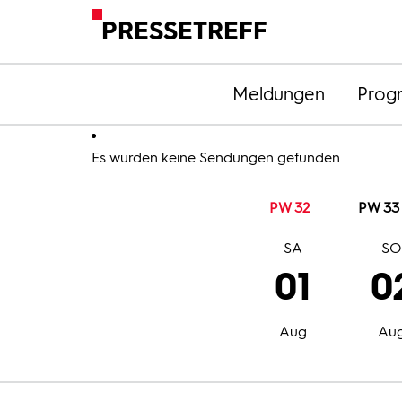
PRESSETREFF
Meldungen
Prog
Es wurden keine Sendungen gefunden
PW 32
PW 33
SA
S
01
0
Aug
Au