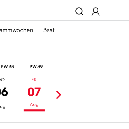
rammwochen
3sat
PW 38
PW 39
DO
FR
SA
SO
06
07
08
09
Aug
Aug
Aug
ug