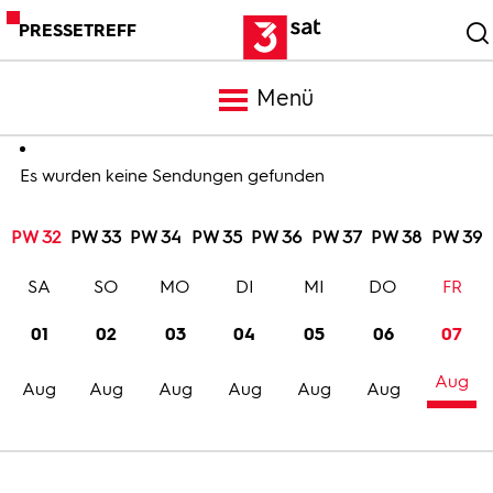
PRESSETREFF
Menü
Meldungen
Es wurden keine Sendungen gefunden
PW 32
PW 33
PW 34
PW 35
PW 36
PW 37
PW 38
PW 39
Programm
SA
SO
MO
DI
MI
DO
FR
Mediathek
01
02
03
04
05
06
07
Aug
Trailer
Aug
Aug
Aug
Aug
Aug
Aug
Bilder