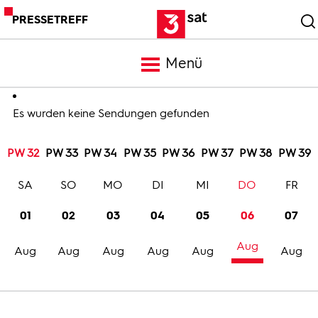
PRESSETREFF
Menü
Meldungen
Es wurden keine Sendungen gefunden
PW 32
PW 33
PW 34
PW 35
PW 36
PW 37
PW 38
PW 39
Programm
SA
SO
MO
DI
MI
DO
FR
Mediathek
01
02
03
04
05
06
07
Aug
Trailer
Aug
Aug
Aug
Aug
Aug
Aug
Bilder