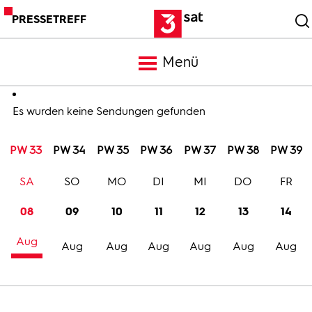
PRESSETREFF
Menü
Meldungen
Es wurden keine Sendungen gefunden
PW 33
PW 34
PW 35
PW 36
PW 37
PW 38
PW 39
Programm
SA
SO
MO
DI
MI
DO
FR
Mediathek
08
09
10
11
12
13
14
Aug
Trailer
Aug
Aug
Aug
Aug
Aug
Aug
Bilder