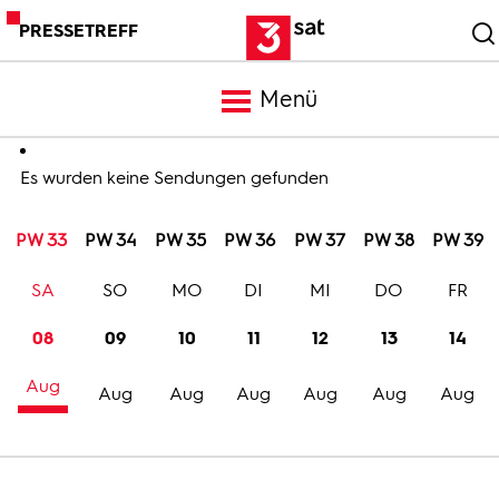
PRESSETREFF
Menü
Meldungen
Es wurden keine Sendungen gefunden
PW 33
PW 34
PW 35
PW 36
PW 37
PW 38
PW 39
Programm
SA
SO
MO
DI
MI
DO
FR
Mediathek
08
09
10
11
12
13
14
Aug
Trailer
Aug
Aug
Aug
Aug
Aug
Aug
Bilder