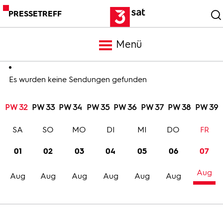
PRESSETREFF
Menü
Meldungen
Es wurden keine Sendungen gefunden
PW 32
PW 33
PW 34
PW 35
PW 36
PW 37
PW 38
PW 39
Programm
SA
SO
MO
DI
MI
DO
FR
Mediathek
01
02
03
04
05
06
07
Aug
Trailer
Aug
Aug
Aug
Aug
Aug
Aug
Bilder