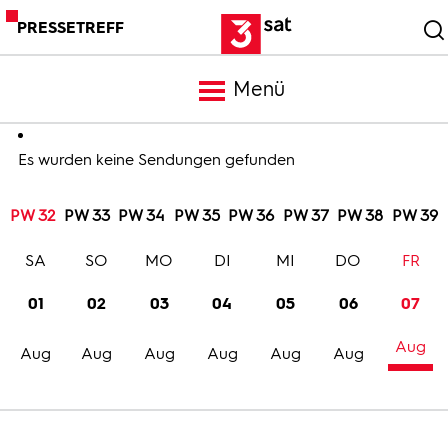
PRESSETREFF
Menü
Meldungen
Es wurden keine Sendungen gefunden
PW 32
PW 33
PW 34
PW 35
PW 36
PW 37
PW 38
PW 39
Programm
SA
SO
MO
DI
MI
DO
FR
Mediathek
01
02
03
04
05
06
07
Aug
Trailer
Aug
Aug
Aug
Aug
Aug
Aug
Bilder