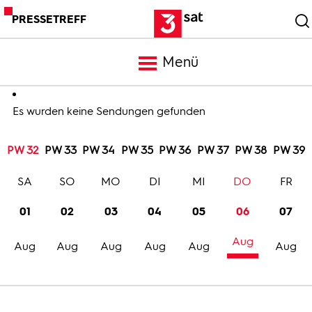
PRESSETREFF
Menü
Meldungen
Es wurden keine Sendungen gefunden
PW 32
PW 33
PW 34
PW 35
PW 36
PW 37
PW 38
PW 39
Programm
SA
SO
MO
DI
MI
DO
FR
Mediathek
01
02
03
04
05
06
07
Aug
Trailer
Aug
Aug
Aug
Aug
Aug
Aug
Bilder