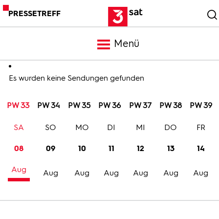
PRESSETREFF
Menü
Meldungen
Es wurden keine Sendungen gefunden
PW 33
PW 34
PW 35
PW 36
PW 37
PW 38
PW 39
Programm
SA
SO
MO
DI
MI
DO
FR
Mediathek
08
09
10
11
12
13
14
Aug
Trailer
Aug
Aug
Aug
Aug
Aug
Aug
Bilder