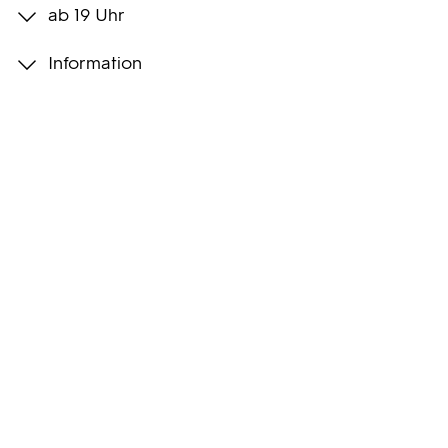
ab 19 Uhr
Programmwochen
Information
3sat