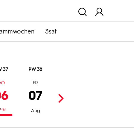
rammwochen
3sat
 37
PW 38
DO
FR
SA
SO
06
07
08
09
ug
Aug
Aug
Aug