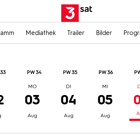
ramm
Mediathek
Trailer
Bilder
Prog
33
PW 34
PW 35
PW 36
PW
O
MO
DI
MI
2
03
04
05
A
g
Aug
Aug
Aug