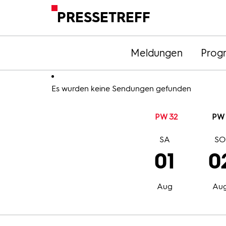
PRESSETREFF
Meldungen
Prog
Es wurden keine Sendungen gefunden
PW 32
PW 
SA
S
01
0
Aug
Au