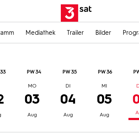
ramm
Mediathek
Trailer
Bilder
Prog
33
PW 34
PW 35
PW 36
PW
O
MO
DI
MI
2
03
04
05
A
g
Aug
Aug
Aug