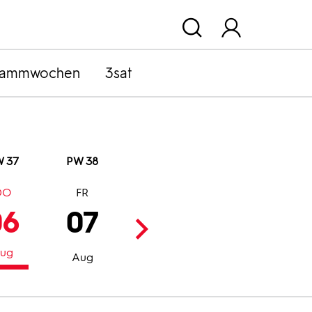
rammwochen
3sat
 37
PW 38
DO
FR
SA
SO
06
07
08
09
ug
Aug
Aug
Aug