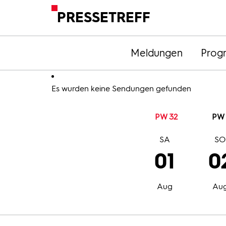
PRESSETREFF
Meldungen
Prog
Es wurden keine Sendungen gefunden
PW 32
PW 
SA
S
01
0
Aug
Au