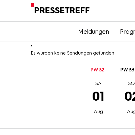
PRESSETREFF
Meldungen
Prog
Es wurden keine Sendungen gefunden
PW 32
PW 33
SA
S
01
0
Aug
Au