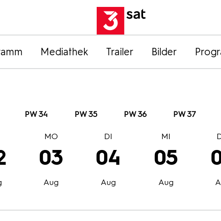
ramm
Mediathek
Trailer
Bilder
Prog
PW 34
PW 35
PW 36
PW 37
O
MO
DI
MI
2
03
04
05
g
Aug
Aug
Aug
A