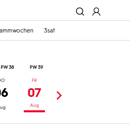
rammwochen
3sat
PW 38
PW 39
DO
FR
SA
SO
06
07
08
09
Aug
Aug
Aug
ug