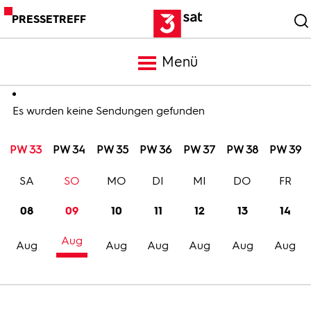
PRESSETREFF
Menü
Meldungen
Es wurden keine Sendungen gefunden
PW 33
PW 34
PW 35
PW 36
PW 37
PW 38
PW 39
Programm
SA
SO
MO
DI
MI
DO
FR
Mediathek
08
09
10
11
12
13
14
Aug
Trailer
Aug
Aug
Aug
Aug
Aug
Aug
Bilder