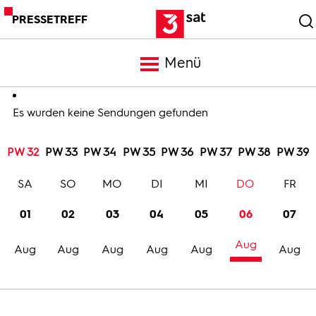
PRESSETREFF
Menü
Meldungen
Es wurden keine Sendungen gefunden
PW 32
PW 33
PW 34
PW 35
PW 36
PW 37
PW 38
PW 39
Programm
SA
SO
MO
DI
MI
DO
FR
Mediathek
01
02
03
04
05
06
07
Aug
Trailer
Aug
Aug
Aug
Aug
Aug
Aug
Bilder