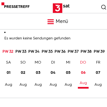
PRESSETREFF
Menü
Meldungen
Es wurden keine Sendungen gefunden
PW 32
PW 33
PW 34
PW 35
PW 36
PW 37
PW 38
PW 39
Programm
SA
SO
MO
DI
MI
DO
FR
Mediathek
01
02
03
04
05
06
07
Aug
Trailer
Aug
Aug
Aug
Aug
Aug
Aug
Bilder