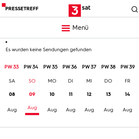
PRESSETREFF
Menü
Meldungen
Es wurden keine Sendungen gefunden
PW 33
PW 34
PW 35
PW 36
PW 37
PW 38
PW 39
Programm
SA
SO
MO
DI
MI
DO
FR
Mediathek
08
09
10
11
12
13
14
Aug
Trailer
Aug
Aug
Aug
Aug
Aug
Aug
Bilder