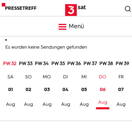
PRESSETREFF
Menü
Meldungen
Es wurden keine Sendungen gefunden
PW 32
PW 33
PW 34
PW 35
PW 36
PW 37
PW 38
PW 39
Programm
SA
SO
MO
DI
MI
DO
FR
Mediathek
01
02
03
04
05
06
07
Aug
Trailer
Aug
Aug
Aug
Aug
Aug
Aug
Bilder