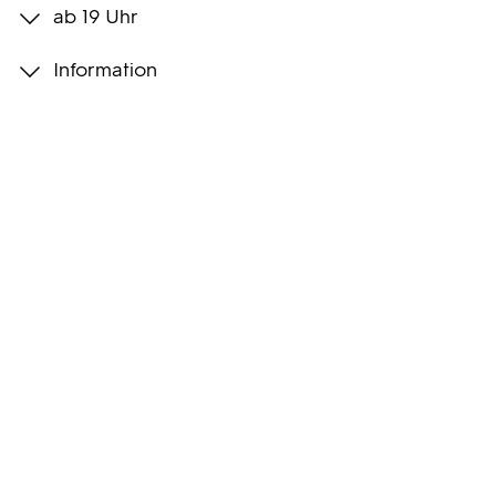
ab 19 Uhr
Programmwochen
Information
3sat