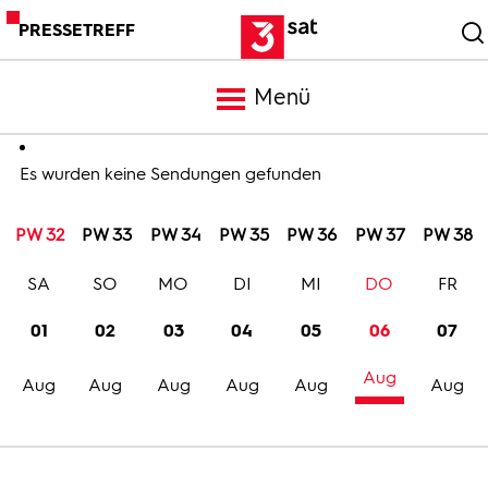
PRESSETREFF
Menü
Meldungen
Es wurden keine Sendungen gefunden
PW 32
PW 33
PW 34
PW 35
PW 36
PW 37
PW 38
Programm
SA
SO
MO
DI
MI
DO
FR
Mediathek
01
02
03
04
05
06
07
Aug
Trailer
Aug
Aug
Aug
Aug
Aug
Aug
Bilder