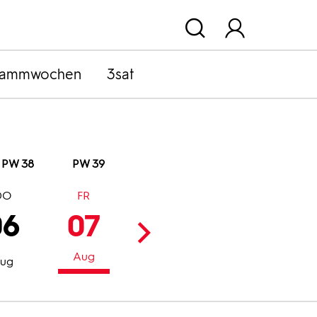
rammwochen
3sat
PW 38
PW 39
DO
FR
SA
SO
06
07
08
09
Aug
Aug
Aug
ug