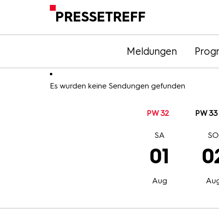
PRESSETREFF
Meldungen
Prog
Es wurden keine Sendungen gefunden
PW 32
PW 33
SA
S
01
0
Aug
Au