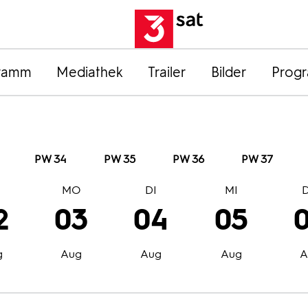
ramm
Mediathek
Trailer
Bilder
Prog
PW 34
PW 35
PW 36
PW 37
O
MO
DI
MI
2
03
04
05
g
Aug
Aug
Aug
A