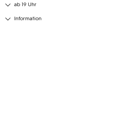
ab 19 Uhr
Programmwochen
Information
3sat