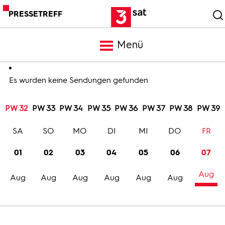
PRESSETREFF
Menü
Meldungen
Es wurden keine Sendungen gefunden
PW 32
PW 33
PW 34
PW 35
PW 36
PW 37
PW 38
PW 39
Programm
SA
SO
MO
DI
MI
DO
FR
Mediathek
01
02
03
04
05
06
07
Aug
Trailer
Aug
Aug
Aug
Aug
Aug
Aug
Bilder