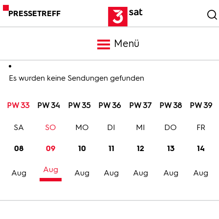
PRESSETREFF
Menü
Meldungen
Es wurden keine Sendungen gefunden
PW 33
PW 34
PW 35
PW 36
PW 37
PW 38
PW 39
Programm
SA
SO
MO
DI
MI
DO
FR
Mediathek
08
09
10
11
12
13
14
Aug
Trailer
Aug
Aug
Aug
Aug
Aug
Aug
Bilder