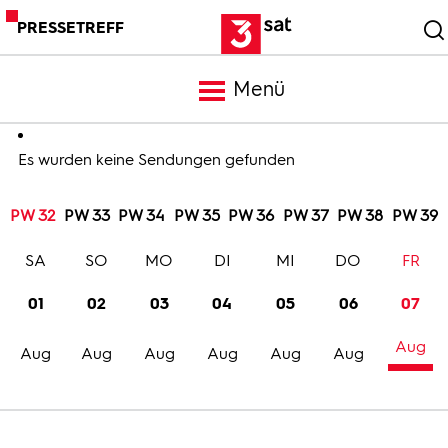
PRESSETREFF
Menü
Meldungen
Es wurden keine Sendungen gefunden
PW 32
PW 33
PW 34
PW 35
PW 36
PW 37
PW 38
PW 39
Programm
SA
SO
MO
DI
MI
DO
FR
Mediathek
01
02
03
04
05
06
07
Aug
Trailer
Aug
Aug
Aug
Aug
Aug
Aug
Bilder