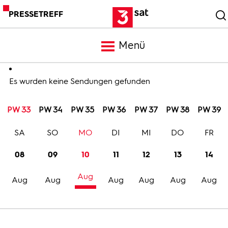
PRESSETREFF
Menü
Meldungen
Es wurden keine Sendungen gefunden
PW 33
PW 34
PW 35
PW 36
PW 37
PW 38
PW 39
Programm
SA
SO
MO
DI
MI
DO
FR
Mediathek
08
09
10
11
12
13
14
Aug
Trailer
Aug
Aug
Aug
Aug
Aug
Aug
Bilder