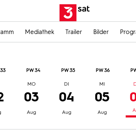
ramm
Mediathek
Trailer
Bilder
Prog
33
PW 34
PW 35
PW 36
PW
O
MO
DI
MI
2
03
04
05
A
g
Aug
Aug
Aug