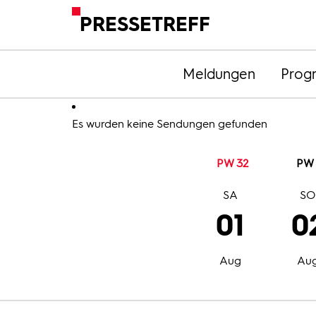
PRESSETREFF
Meldungen
Prog
Es wurden keine Sendungen gefunden
PW 32
PW 
SA
S
01
0
Aug
Au