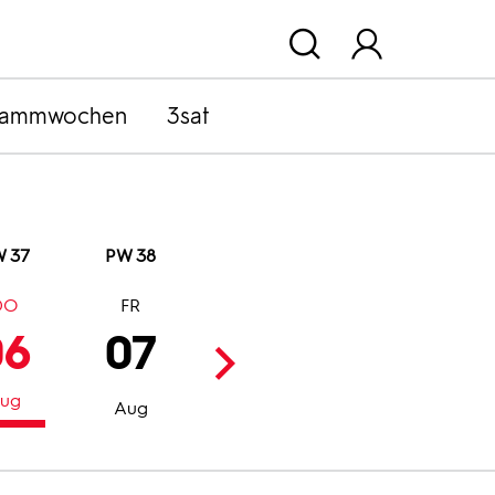
rammwochen
3sat
 37
PW 38
DO
FR
SA
SO
06
07
08
09
ug
Aug
Aug
Aug