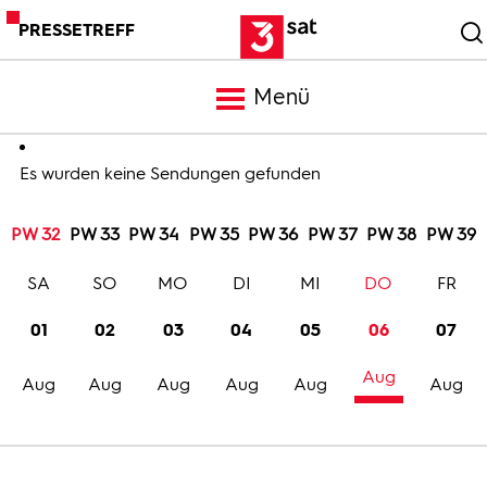
PRESSETREFF
Menü
Meldungen
Es wurden keine Sendungen gefunden
PW 32
PW 33
PW 34
PW 35
PW 36
PW 37
PW 38
PW 39
Programm
SA
SO
MO
DI
MI
DO
FR
Mediathek
01
02
03
04
05
06
07
Aug
Trailer
Aug
Aug
Aug
Aug
Aug
Aug
Bilder