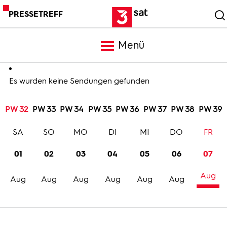
PRESSETREFF
Menü
Meldungen
Es wurden keine Sendungen gefunden
PW 32
PW 33
PW 34
PW 35
PW 36
PW 37
PW 38
PW 39
Programm
SA
SO
MO
DI
MI
DO
FR
Mediathek
01
02
03
04
05
06
07
Aug
Trailer
Aug
Aug
Aug
Aug
Aug
Aug
Bilder