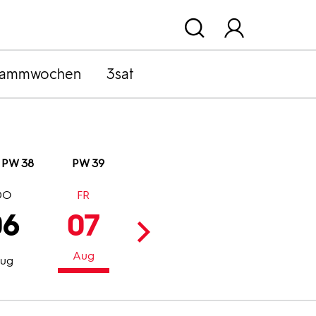
rammwochen
3sat
PW 38
PW 39
DO
FR
SA
SO
06
07
08
09
Aug
Aug
Aug
ug