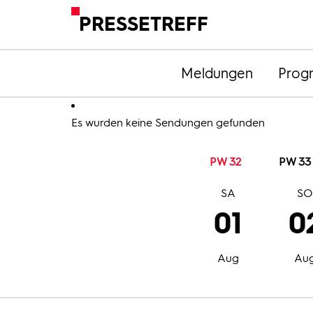
PRESSETREFF
Meldungen
Prog
Es wurden keine Sendungen gefunden
PW 32
PW 33
SA
S
01
0
Aug
Au