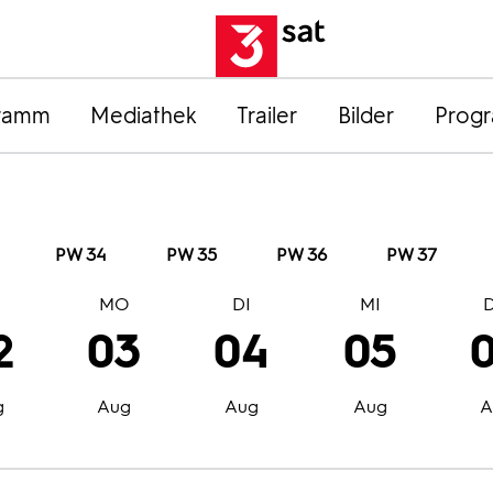
ramm
Mediathek
Trailer
Bilder
Prog
PW 34
PW 35
PW 36
PW 37
O
MO
DI
MI
2
03
04
05
g
Aug
Aug
Aug
A