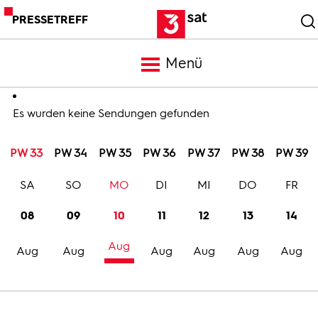
PRESSETREFF
Menü
Meldungen
Es wurden keine Sendungen gefunden
PW 33
PW 34
PW 35
PW 36
PW 37
PW 38
PW 39
Programm
SA
SO
MO
DI
MI
DO
FR
Mediathek
08
09
10
11
12
13
14
Aug
Trailer
Aug
Aug
Aug
Aug
Aug
Aug
Bilder