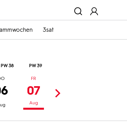
rammwochen
3sat
PW 38
PW 39
DO
FR
SA
SO
06
07
08
09
Aug
Aug
Aug
ug