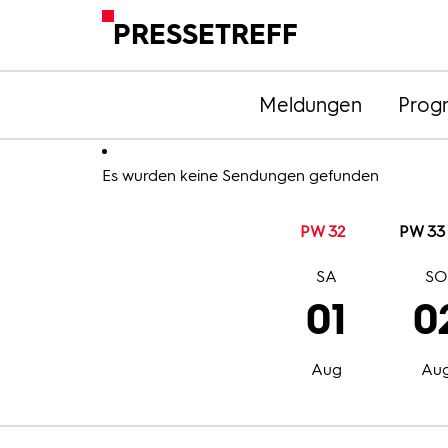
PRESSETREFF
Meldungen
Prog
Es wurden keine Sendungen gefunden
PW 32
PW 33
SA
S
01
0
Aug
Au