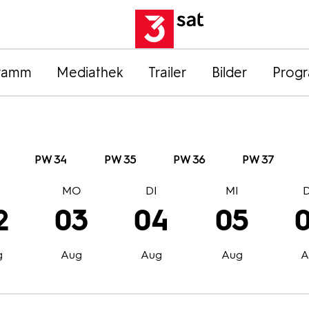
ramm
Mediathek
Trailer
Bilder
Prog
PW 34
PW 35
PW 36
PW 37
O
MO
DI
MI
2
03
04
05
g
Aug
Aug
Aug
A