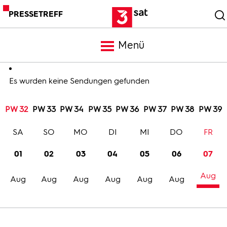
PRESSETREFF
Menü
Meldungen
Es wurden keine Sendungen gefunden
PW 32
PW 33
PW 34
PW 35
PW 36
PW 37
PW 38
PW 39
Programm
SA
SO
MO
DI
MI
DO
FR
Mediathek
01
02
03
04
05
06
07
Aug
Trailer
Aug
Aug
Aug
Aug
Aug
Aug
Bilder