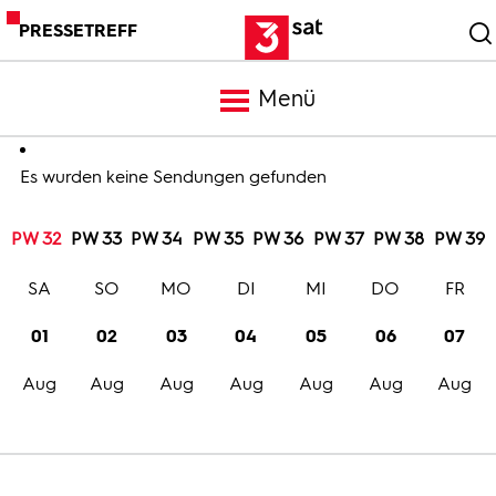
PRESSETREFF
Menü
Meldungen
Es wurden keine Sendungen gefunden
PW 32
PW 33
PW 34
PW 35
PW 36
PW 37
PW 38
PW 39
Programm
SA
SO
MO
DI
MI
DO
FR
Mediathek
01
02
03
04
05
06
07
Aug
Aug
Aug
Aug
Aug
Aug
Aug
Trailer
Bilder