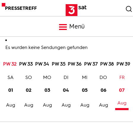
PRESSETREFF
Menü
Meldungen
Es wurden keine Sendungen gefunden
PW 32
PW 33
PW 34
PW 35
PW 36
PW 37
PW 38
PW 39
Programm
SA
SO
MO
DI
MI
DO
FR
Mediathek
01
02
03
04
05
06
07
Aug
Trailer
Aug
Aug
Aug
Aug
Aug
Aug
Bilder