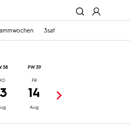
rammwochen
3sat
 38
PW 39
DO
FR
SA
SO
13
14
15
16
Aug
Aug
ug
Aug