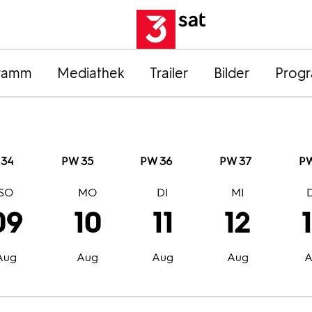
ramm
Mediathek
Trailer
Bilder
Prog
 34
PW 35
PW 36
PW 37
PW
SO
MO
DI
MI
09
10
11
12
Aug
Aug
Aug
Aug
A