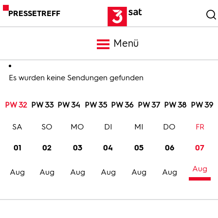
PRESSETREFF
Menü
Meldungen
Es wurden keine Sendungen gefunden
PW 32
PW 33
PW 34
PW 35
PW 36
PW 37
PW 38
PW 39
Programm
SA
SO
MO
DI
MI
DO
FR
Mediathek
01
02
03
04
05
06
07
Aug
Trailer
Aug
Aug
Aug
Aug
Aug
Aug
Bilder