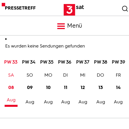
PRESSETREFF
Menü
Meldungen
Es wurden keine Sendungen gefunden
PW 33
PW 34
PW 35
PW 36
PW 37
PW 38
PW 39
Programm
SA
SO
MO
DI
MI
DO
FR
Mediathek
08
09
10
11
12
13
14
Aug
Trailer
Aug
Aug
Aug
Aug
Aug
Aug
Bilder