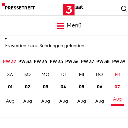
PRESSETREFF
Menü
Meldungen
Es wurden keine Sendungen gefunden
PW 32
PW 33
PW 34
PW 35
PW 36
PW 37
PW 38
PW 39
Programm
SA
SO
MO
DI
MI
DO
FR
Mediathek
01
02
03
04
05
06
07
Aug
Trailer
Aug
Aug
Aug
Aug
Aug
Aug
Bilder