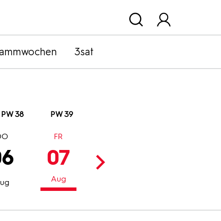
rammwochen
3sat
PW 38
PW 39
DO
FR
SA
SO
06
07
08
09
Aug
Aug
Aug
ug