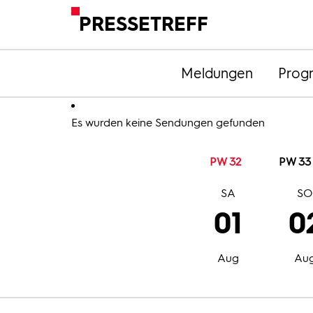
PRESSETREFF
Meldungen
Prog
Es wurden keine Sendungen gefunden
PW 32
PW 33
SA
S
01
0
Aug
Au