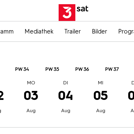
ramm
Mediathek
Trailer
Bilder
Prog
PW 34
PW 35
PW 36
PW 37
O
MO
DI
MI
2
03
04
05
g
Aug
Aug
Aug
A