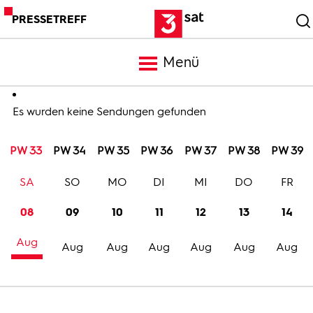
PRESSETREFF
Menü
Meldungen
Es wurden keine Sendungen gefunden
PW 33
PW 34
PW 35
PW 36
PW 37
PW 38
PW 39
Programm
SA
SO
MO
DI
MI
DO
FR
Mediathek
08
09
10
11
12
13
14
Aug
Trailer
Aug
Aug
Aug
Aug
Aug
Aug
Bilder