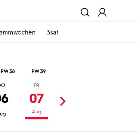
rammwochen
3sat
PW 38
PW 39
DO
FR
SA
SO
06
07
08
09
Aug
Aug
Aug
ug