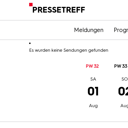
PRESSETREFF
Meldungen
Prog
Es wurden keine Sendungen gefunden
PW 32
PW 33
SA
S
01
0
Aug
Au