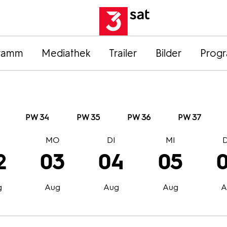
ramm
Mediathek
Trailer
Bilder
Prog
PW 34
PW 35
PW 36
PW 37
O
MO
DI
MI
2
03
04
05
g
Aug
Aug
Aug
A