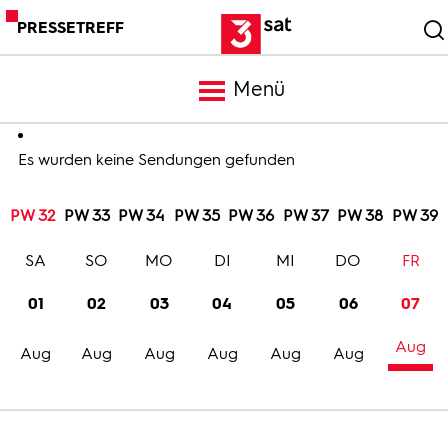
PRESSETREFF
Menü
Meldungen
Es wurden keine Sendungen gefunden
PW 32
PW 33
PW 34
PW 35
PW 36
PW 37
PW 38
PW 39
Programm
SA
SO
MO
DI
MI
DO
FR
Mediathek
01
02
03
04
05
06
07
Aug
Trailer
Aug
Aug
Aug
Aug
Aug
Aug
Bilder