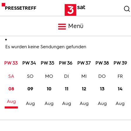
PRESSETREFF
Menü
Meldungen
Es wurden keine Sendungen gefunden
PW 33
PW 34
PW 35
PW 36
PW 37
PW 38
PW 39
Programm
SA
SO
MO
DI
MI
DO
FR
Mediathek
08
09
10
11
12
13
14
Aug
Trailer
Aug
Aug
Aug
Aug
Aug
Aug
Bilder