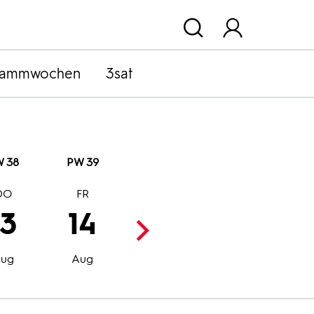
rammwochen
3sat
 38
PW 39
DO
FR
SA
SO
13
14
15
16
Aug
Aug
ug
Aug