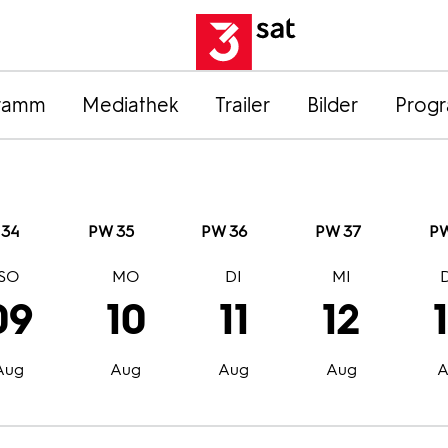
ramm
Mediathek
Trailer
Bilder
Prog
 34
PW 35
PW 36
PW 37
PW
SO
MO
DI
MI
09
10
11
12
Aug
Aug
Aug
Aug
A