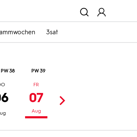
rammwochen
3sat
PW 38
PW 39
DO
FR
SA
SO
06
07
08
09
Aug
Aug
Aug
ug