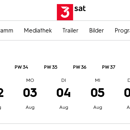
ramm
Mediathek
Trailer
Bilder
Prog
PW 34
PW 35
PW 36
PW 37
O
MO
DI
MI
2
03
04
05
g
Aug
Aug
Aug
A