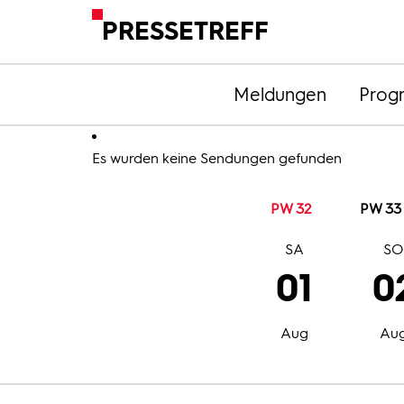
PRESSETREFF
Meldungen
Prog
Es wurden keine Sendungen gefunden
PW 32
PW 33
SA
S
01
0
Aug
Au