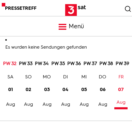
PRESSETREFF
Menü
Meldungen
Es wurden keine Sendungen gefunden
PW 32
PW 33
PW 34
PW 35
PW 36
PW 37
PW 38
PW 39
Programm
SA
SO
MO
DI
MI
DO
FR
Mediathek
01
02
03
04
05
06
07
Aug
Trailer
Aug
Aug
Aug
Aug
Aug
Aug
Bilder