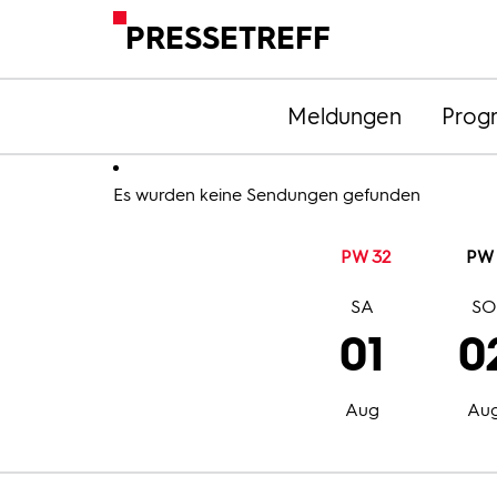
PRESSETREFF
Meldungen
Prog
Es wurden keine Sendungen gefunden
PW 32
PW 
SA
S
01
0
Aug
Au