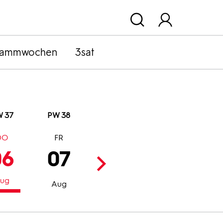
rammwochen
3sat
 37
PW 38
DO
FR
SA
SO
06
07
08
09
ug
Aug
Aug
Aug