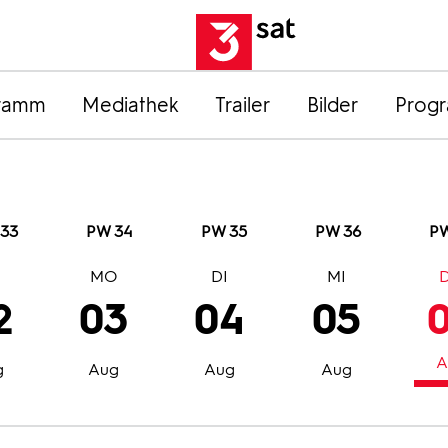
ramm
Mediathek
Trailer
Bilder
Prog
33
PW 34
PW 35
PW 36
PW
O
MO
DI
MI
2
03
04
05
A
g
Aug
Aug
Aug